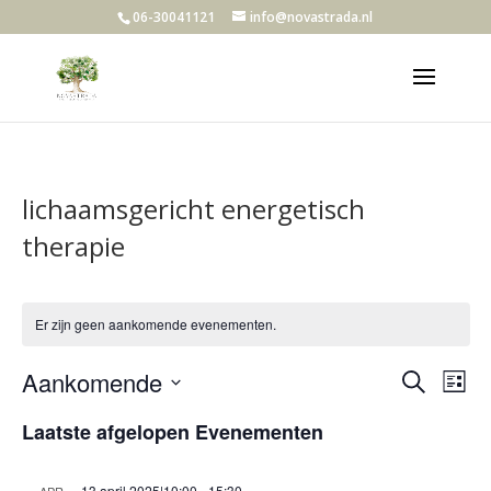
06-30041121
info@novastrada.nl
lichaamsgericht energetisch
therapie
Er zijn geen aankomende evenementen.
Evene
Ev
Aankomende
Zoeken
Lijst
we
Zoeke
Selecteer
nav
en
Laatste afgelopen Evenementen
een
weerg
datum.
13 april 2025|10:00
-
15:30