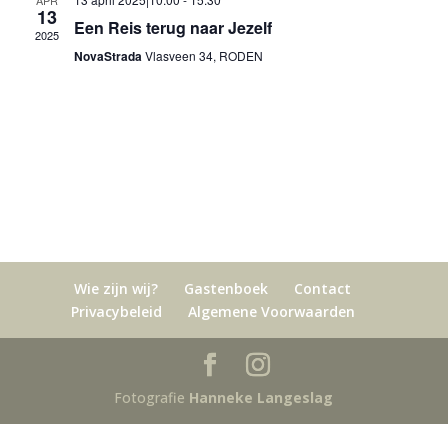
navigat
APR
13
Een Reis terug naar Jezelf
2025
NovaStrada
Vlasveen 34, RODEN
Wie zijn wij?
Gastenboek
Contact
Privacybeleid
Algemene Voorwaarden
Fotografie
Hanneke Langeslag