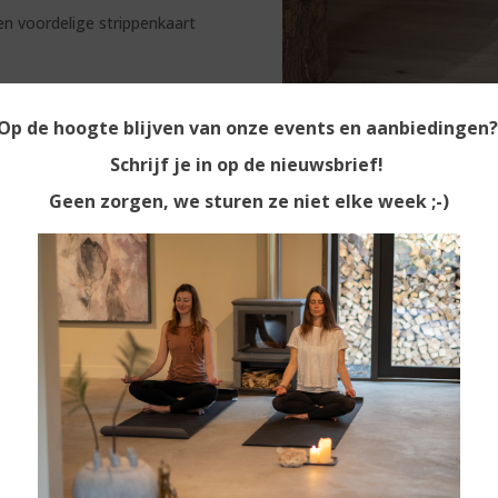
en voordelige strippenkaart
17:00 & 18:00 tot 22:00.
nvoudig:
een
dagdeel
wilt reserveren.
en
1-op-1 sessie
of een
baarheid
te bekijken. Komt er
olgeboekt.
of app ons gerust — we