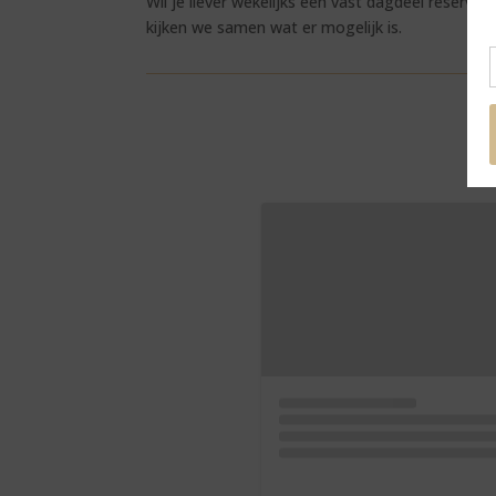
Wil je liever wekelijks een vast dagdeel reserve
kijken we samen wat er mogelijk is.