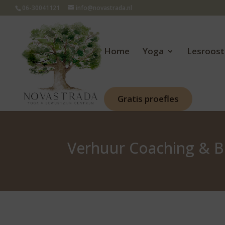
06-30041121
info@novastrada.nl
Home
Yoga
Lesroost
Gratis proefles
Verhuur Coaching & 