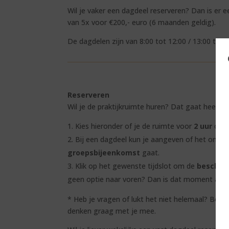
Wil je vaker een dagdeel reserveren? Dan is er e
van 5x voor €200,- euro (6 maanden geldig).
De dagdelen zijn van 8:00 tot 12:00 / 13:00 tot 
Reserveren
Wil je de praktijkruimte huren? Dat gaat heel ee
Kies hieronder of je de ruimte voor
2 uur
of 
Bij een dagdeel kun je aangeven of het om e
groepsbijeenkomst
gaat.
Klik op het gewenste tijdslot om de
beschik
geen optie naar voren? Dan is dat moment al v
* Heb je vragen of lukt het niet helemaal? Bel 
denken graag met je mee.