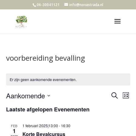
06-30041121
info@novastrada.nl
voorbereiding bevalling
Er zijn geen aankomende evenementen.
Evene
Ev
Aankomende
Zoeken
Lijst
we
Zoeke
Selecteer
nav
en
Laatste afgelopen Evenementen
een
weerg
datum.
navigat
1 februari 2025|13:00
-
16:30
FEB
1
Korte Bevalcursus