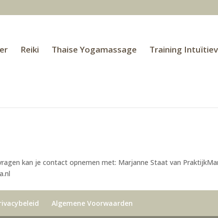
er
Reiki
Thaise Yogamassage
Training Intuïtie
 vragen kan je contact opnemen met: Marjanne Staat van PraktijkM
kmama.nl
rivacybeleid
Algemene Voorwaarden