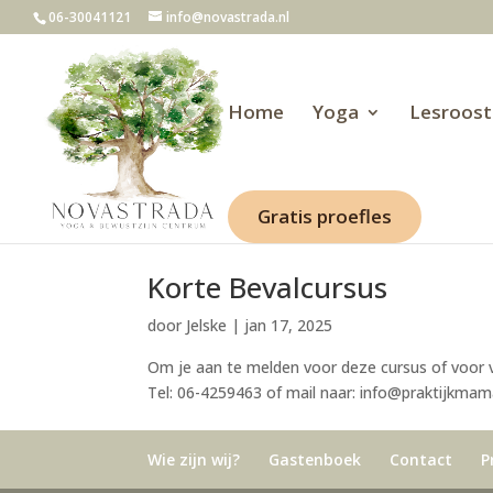
06-30041121
info@novastrada.nl
Home
Yoga
Lesroost
Gratis proefles
Korte Bevalcursus
door
Jelske
|
jan 17, 2025
Om je aan te melden voor deze cursus of voor
Tel: 06-4259463 of mail naar: info@praktij
Wie zijn wij?
Gastenboek
Contact
P