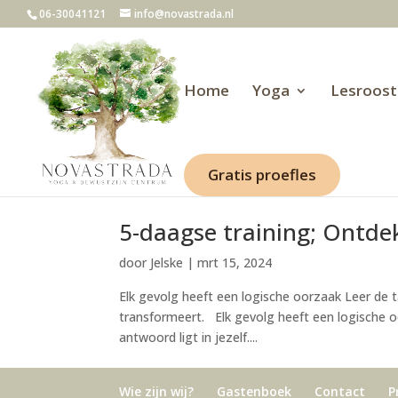
06-30041121
info@novastrada.nl
Home
Yoga
Lesroost
Gratis proefles
5-daagse training; Ontdek
door
Jelske
|
mrt 15, 2024
Elk gevolg heeft een logische oorzaak Leer de ta
transformeert. Elk gevolg heeft een logische
antwoord ligt in jezelf....
Wie zijn wij?
Gastenboek
Contact
P