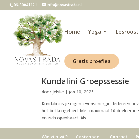
06-30041121
info@novastrada.nl
Home
Yoga
Lesroost
Gratis proefles
Kundalini Groepssessie
door
Jelske
|
jan 10, 2025
Kundalini is je eigen levensenergie. Iedereen bez
het bekkengebied. Met maximaal 10 deelnemers m
en zich openbaart. Als...
Wie zijn wij?
Gastenboek
Contact
P