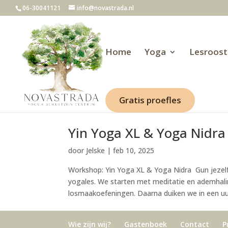
06-30041121
info@novastrada.nl
Home
Yoga
Lesroost
Gratis proefles
Yin Yoga XL & Yoga Nidra
door
Jelske
|
feb 10, 2025
Workshop: Yin Yoga XL & Yoga Nidra Gun jezelf
yogales. We starten met meditatie en ademhal
losmaakoefeningen. Daarna duiken we in een uur 
Wie zijn wij?
Gastenboek
Contact
P