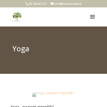
06-30041121
info@novastrada.nl
Yoga
Yoga…waarom eigenlijk?