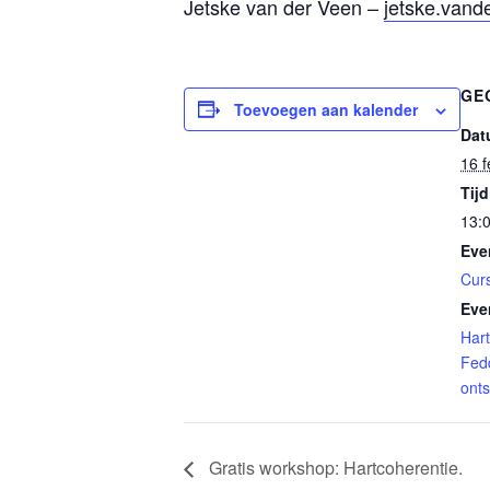
Jetske van der Veen –
jetske.van
GE
Toevoegen aan kalender
Dat
16 f
Tijd
13:0
Eve
Cur
Eve
Hart
Fed
ont
Gratis workshop: Hartcoherentie.