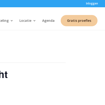
Inloggen
keling
Locatie
Agenda
Gratis proefles
ht