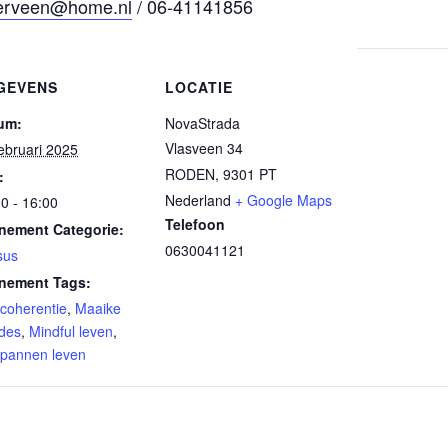
derveen@home.nl
/ 06-41141856
GEVENS
LOCATIE
um:
NovaStrada
Vlasveen 34
ebruari 2025
RODEN
,
9301 PT
:
Nederland
+ Google Maps
0 - 16:00
Telefoon
nement Categorie:
0630041121
sus
nement Tags:
coherentie
,
Maaike
des
,
Mindful leven
,
spannen leven