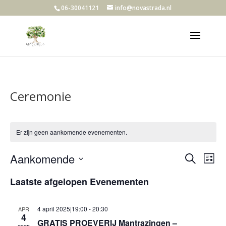
06-30041121
info@novastrada.nl
Ceremonie
Er zijn geen aankomende evenementen.
Evene
Ev
Aankomende
Zoeken
Lijst
we
Zoeke
Selecteer
nav
en
Laatste afgelopen Evenementen
een
weerg
datum.
navigat
4 april 2025|19:00
-
20:30
APR
4
GRATIS PROEVERIJ Mantrazingen –