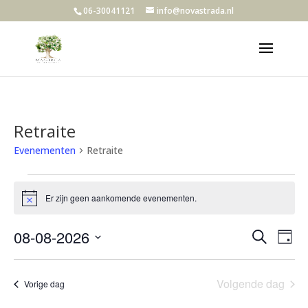
06-30041121
info@novastrada.nl
Retraite
Evenementen
Retraite
Evenementen
in
Er zijn geen aankomende evenementen.
Bericht
8
Evene
Ev
augustus
08-08-2026
Zoeken
Dag
we
Zoeke
2026
Selecteer
nav
en
een
Volgende dag
weerg
Vorige dag
datum.
navigat