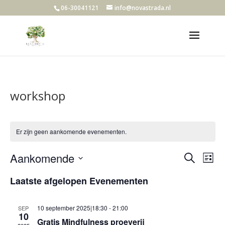
06-30041121
info@novastrada.nl
workshop
Er zijn geen aankomende evenementen.
Evene
Ev
Aankomende
Zoeken
Lijst
we
Zoeke
Selecteer
nav
en
Laatste afgelopen Evenementen
een
weerg
datum.
navigat
10 september 2025|18:30
-
21:00
SEP
10
Gratis Mindfulness proeverij