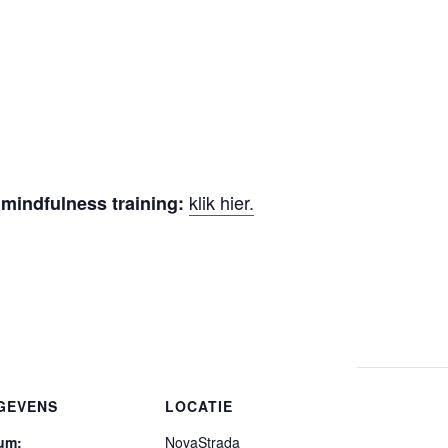
klik hier.
 mindfulness training:
GEVENS
LOCATIE
um:
NovaStrada