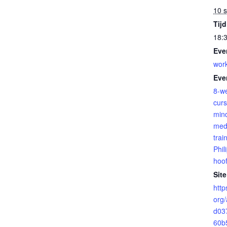
10 
Tijd
18:3
Eve
wor
Eve
8-w
cur
min
medi
trai
Phil
hoo
Site
http
org/
d03
60b