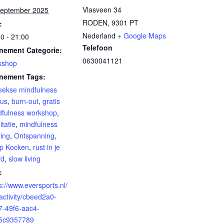
Vlasveen 34
september 2025
RODEN
,
9301 PT
:
Nederland
+ Google Maps
0 - 21:00
Telefoon
nement Categorie:
0630041121
kshop
nement Tags:
eekse mindfulness
sus
,
burn-out
,
gratis
dfulness workshop
,
tatie
,
mindfulness
ning
,
Ontspanning
,
ip Kocken
,
rust in je
fd
,
slow living
:
s://www.eversports.nl/
activity/cbeed2a0-
7-49f6-aac4-
5c9357789