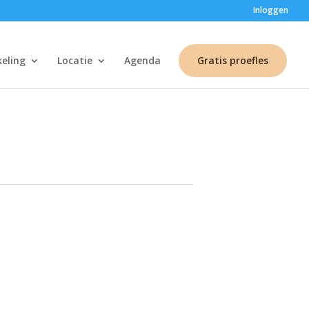
Inloggen
keling
Locatie
Agenda
Gratis proefles