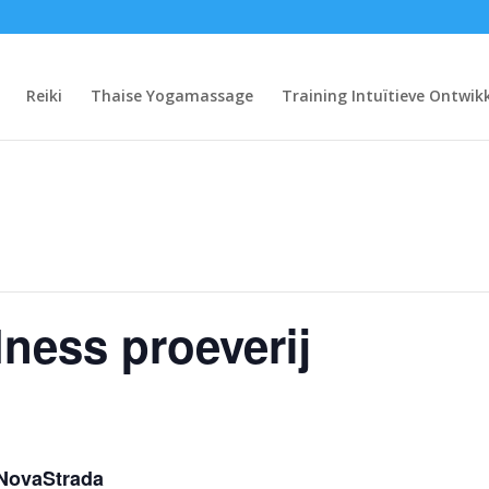
Reiki
Thaise Yogamassage
Training Intuïtieve Ontwik
lness proeverij
 NovaStrada