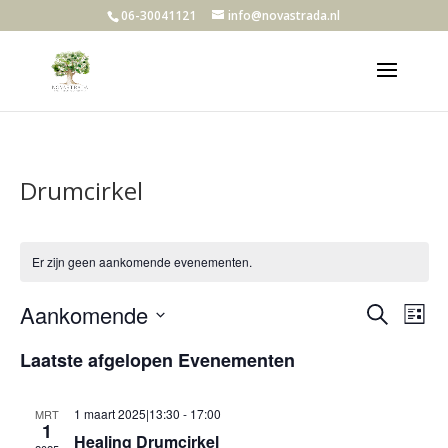
06-30041121
info@novastrada.nl
Drumcirkel
Er zijn geen aankomende evenementen.
Evene
Ev
Aankomende
Zoeken
Lijst
we
Zoeke
Selecteer
nav
en
Laatste afgelopen Evenementen
een
weerg
datum.
navigat
1 maart 2025|13:30
-
17:00
MRT
1
Healing Drumcirkel