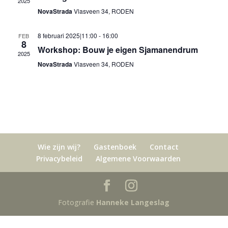
2025
NovaStrada
Vlasveen 34, RODEN
8 februari 2025|11:00
-
16:00
FEB
8
Workshop: Bouw je eigen Sjamanendrum
2025
NovaStrada
Vlasveen 34, RODEN
Wie zijn wij?
Gastenboek
Contact
Privacybeleid
Algemene Voorwaarden
Fotografie
Hanneke Langeslag