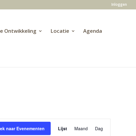
Inloggen
ve Ontwikkeling
Locatie
Agenda
Evenement
weergaven
ek naar Evenementen
Lijst
Maand
Dag
navigatie