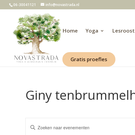
06-30041121
info@novastrada.nl
Home
Yoga
Lesroost
Gratis proefles
Giny tenbrummelh
Evenementen
Vul
Zoeken
een