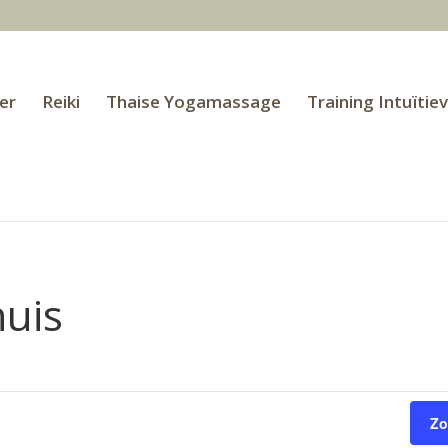
er
Reiki
Thaise Yogamassage
Training Intuïtie
uis
Zo