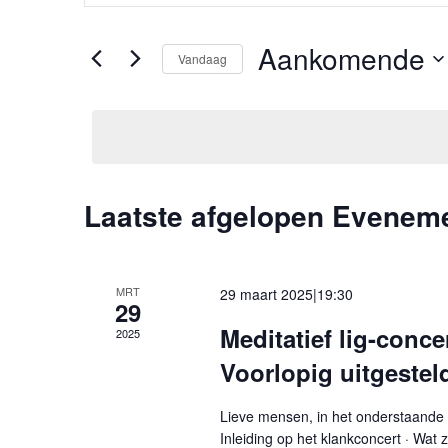
en
keyword
weergeven
in.
Aankomende
navigatie
Zoek
Vandaag
voor
Selecteer
Evenementen
een
met
datum.
keyword.
Laatste afgelopen Evenem
MRT
29 maart 2025|19:30
29
Meditatief lig-conce
2025
Voorlopig uitgestel
Lieve mensen, in het onderstaande stu
Inleiding op het klankconcert · Wat 