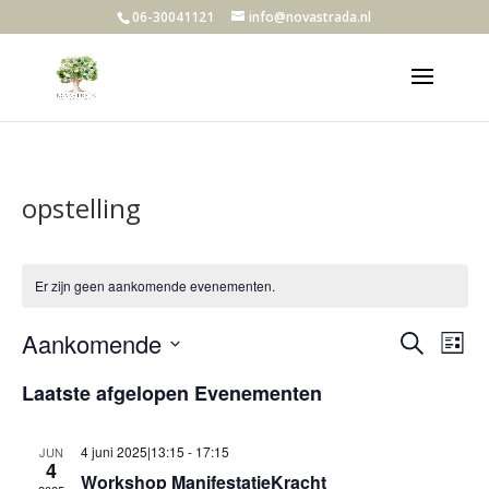
06-30041121
info@novastrada.nl
opstelling
Er zijn geen aankomende evenementen.
Evene
Ev
Aankomende
Zoeken
Lijst
we
Zoeke
Selecteer
nav
en
Laatste afgelopen Evenementen
een
weerg
datum.
navigat
4 juni 2025|13:15
-
17:15
JUN
4
Workshop ManifestatieKracht