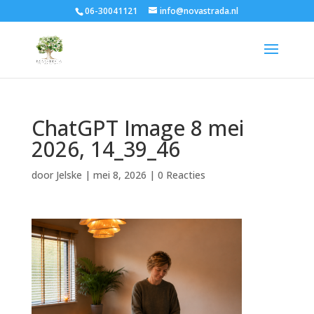
06-30041121
info@novastrada.nl
ChatGPT Image 8 mei
2026, 14_39_46
door
Jelske
|
mei 8, 2026
|
0 Reacties