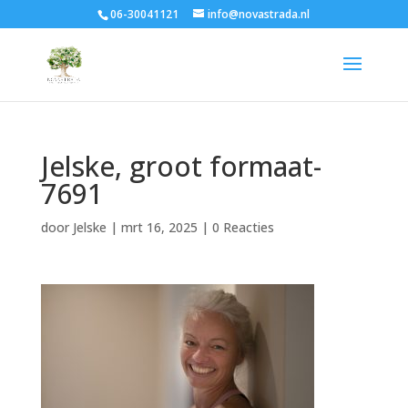
06-30041121
info@novastrada.nl
Jelske, groot formaat-
7691
door
Jelske
|
mrt 16, 2025
|
0 Reacties