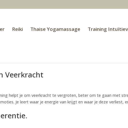
er
Reiki
Thaise Yogamassage
Training Intuïtie
en Veerkracht
ining helpt je om veerkracht te vergroten, beter om te gaan met str
oties. Je leert waar je energie van krijgt en waar je deze verliest, e
erentie.