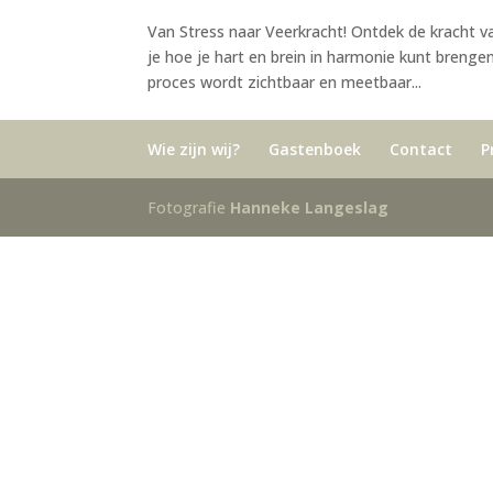
Van Stress naar Veerkracht! Ontdek de kracht 
je hoe je hart en brein in harmonie kunt brenge
proces wordt zichtbaar en meetbaar...
Wie zijn wij?
Gastenboek
Contact
P
Fotografie
Hanneke Langeslag