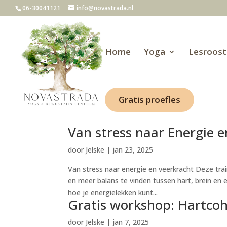
06-30041121
info@novastrada.nl
Home
Yoga
Lesroost
Gratis proefles
Van stress naar Energie 
door
Jelske
|
jan 23, 2025
Van stress naar energie en veerkracht Deze tra
en meer balans te vinden tussen hart, brein en em
hoe je energielekken kunt...
Gratis workshop: Hartcoh
door
Jelske
|
jan 7, 2025