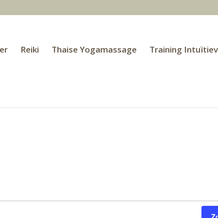
er
Reiki
Thaise Yogamassage
Training Intuïtie
Z