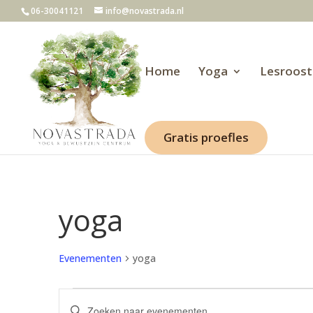
06-30041121
info@novastrada.nl
Home
Yoga
Lesroost
Gratis proefles
yoga
Evenementen
yoga
Evenementen
Evenementen
Vul