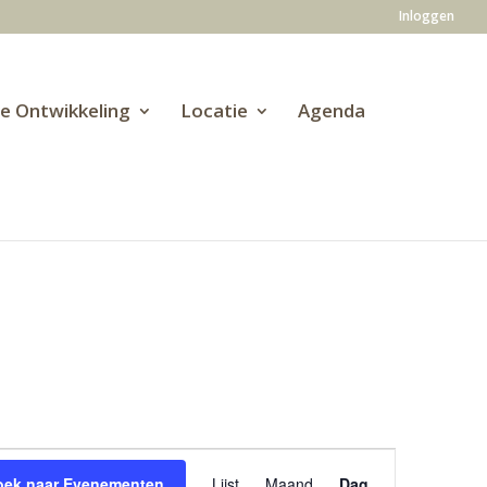
Inloggen
ve Ontwikkeling
Locatie
Agenda
Evenement
weergaven
oek naar Evenementen
Lijst
Maand
Dag