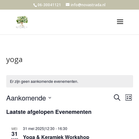
06-30041121
info@novastrada.nl
yoga
Er zijn geen aankomende evenementen.
Evene
Ev
Aankomende
Zoeken
Lijst
we
Zoeke
Selecteer
nav
en
Laatste afgelopen Evenementen
een
weerg
datum.
navigat
31 mei 2025|12:30
-
16:30
MEI
31
Yoga & Keramiek Workshop