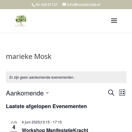
06-30041121
info@novastrada.nl
marieke Mosk
Er zijn geen aankomende evenementen.
Evene
Ev
Aankomende
Zoeken
Lijst
we
Zoeke
Selecteer
nav
en
Laatste afgelopen Evenementen
een
weerg
datum.
navigat
4 juni 2025|13:15
-
17:15
JUN
4
Workshop ManifestatieKracht